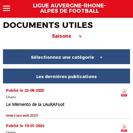
LIGUE AUVERGNE-RHÔNE-
ALPES DE FOOTBALL
DOCUMENTS UTILES
Saisons
>
Sélectionnez une catégorie
>
Les dernières publications
Publié le 22-08-2025
Divers
Le Mémento de la LAuRAFoot
(mise à jour août 2025)
Publié le 10-01-2024
Divers