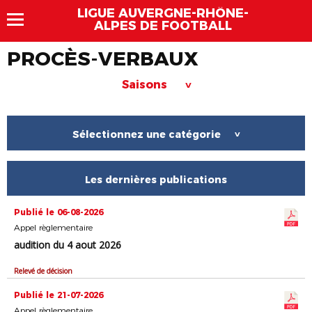
LIGUE AUVERGNE-RHÔNE-
ALPES DE FOOTBALL
PROCÈS-VERBAUX
Saisons
>
Sélectionnez une catégorie
>
Les dernières publications
Publié le 06-08-2026
Appel règlementaire
audition du 4 aout 2026
Relevé de décision
Publié le 21-07-2026
Appel règlementaire