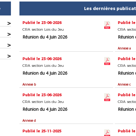
e
Les dernières publica
>
Publié le 23-06-2026
Publié le
CRA section Lois du Jeu
CRA sectio
>
Réunion du 4 Juin 2026
Réunion 
>
Annexe a
>
Publié le 23-06-2026
Publié le
CRA section Lois du Jeu
CRA sectio
Réunion du 4 Juin 2026
Réunion 
Annexe b
Annexe c
Publié le 23-06-2026
Publié le
CRA section Lois du Jeu
CRA sectio
Réunion du 4 Juin 2026
Réunion 
Annexe d
Publié le 25-11-2025
Publié le