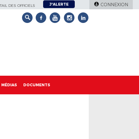
J'ALERTE
CONNEXION
AIL DES OFFICIELS
MÉDIAS
DOCUMENTS