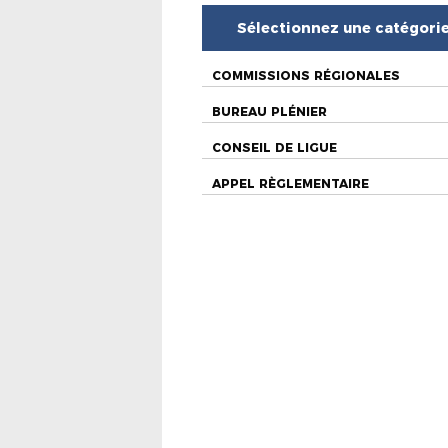
Sélectionnez une catégori
COMMISSIONS RÉGIONALES
BUREAU PLÉNIER
CONSEIL DE LIGUE
APPEL RÈGLEMENTAIRE