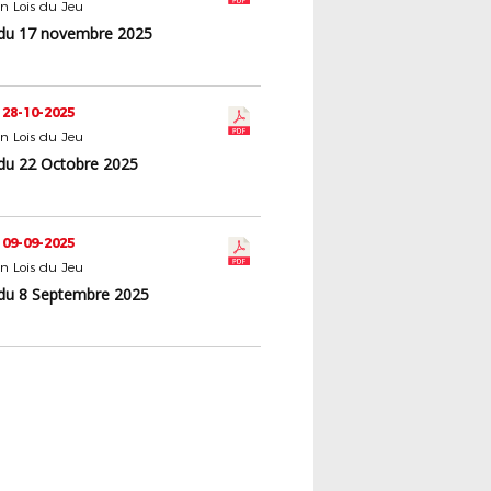
n Lois du Jeu
du 17 novembre 2025
 28-10-2025
n Lois du Jeu
du 22 Octobre 2025
 09-09-2025
n Lois du Jeu
du 8 Septembre 2025