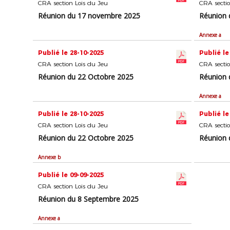
CRA section Lois du Jeu
CRA sectio
Réunion du 17 novembre 2025
Réunion 
Annexe a
Publié le 28-10-2025
Publié le
CRA section Lois du Jeu
CRA sectio
Réunion du 22 Octobre 2025
Réunion 
Annexe a
Publié le 28-10-2025
Publié le
CRA section Lois du Jeu
CRA sectio
Réunion du 22 Octobre 2025
Réunion 
Annexe b
Publié le 09-09-2025
CRA section Lois du Jeu
Réunion du 8 Septembre 2025
Annexe a