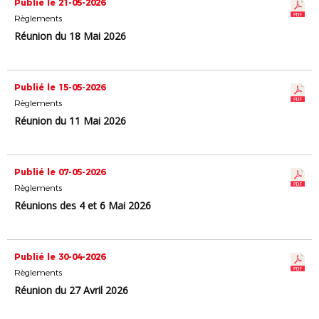
Publié le 21-05-2026
Règlements
Réunion du 18 Mai 2026
Publié le 15-05-2026
Règlements
Réunion du 11 Mai 2026
Publié le 07-05-2026
Règlements
Réunions des 4 et 6 Mai 2026
Publié le 30-04-2026
Règlements
Réunion du 27 Avril 2026