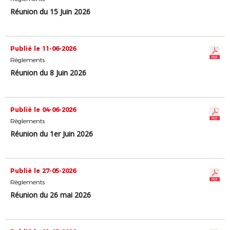
Réunion du 15 Juin 2026
Publié le 11-06-2026
Règlements
Réunion du 8 Juin 2026
Publié le 04-06-2026
Règlements
Réunion du 1er Juin 2026
Publié le 27-05-2026
Règlements
Réunion du 26 mai 2026