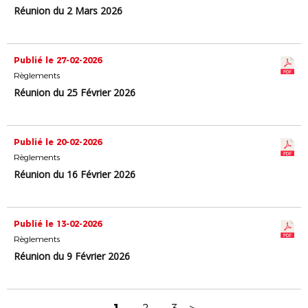
Réunion du 2 Mars 2026
Publié le 27-02-2026
Règlements
Réunion du 25 Février 2026
Publié le 20-02-2026
Règlements
Réunion du 16 Février 2026
Publié le 13-02-2026
Règlements
Réunion du 9 Février 2026