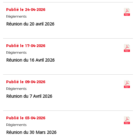
Publié le 24-04-2026
Règlements
Réunion du 20 avril 2026
Publié le 17-04-2026
Règlements
Réunion du 16 Avril 2026
Publié le 09-04-2026
Règlements
Réunion du 7 Avril 2026
Publié le 03-04-2026
Règlements
Réunion du 30 Mars 2026