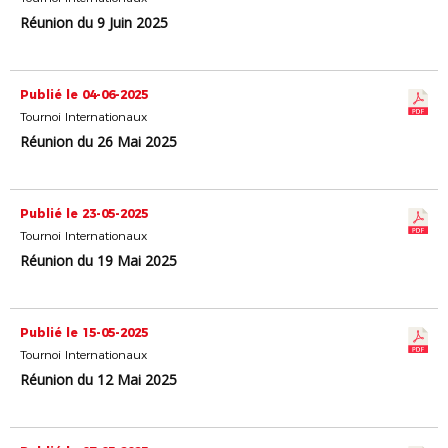
Réunion du 9 Juin 2025
Publié le 04-06-2025
Tournoi Internationaux
Réunion du 26 Mai 2025
Publié le 23-05-2025
Tournoi Internationaux
Réunion du 19 Mai 2025
Publié le 15-05-2025
Tournoi Internationaux
Réunion du 12 Mai 2025