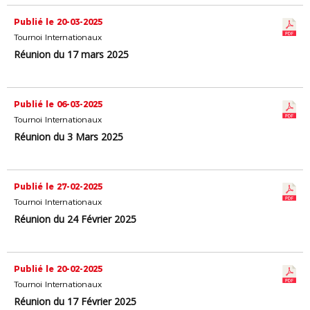
Publié le 20-03-2025
Tournoi Internationaux
Réunion du 17 mars 2025
Publié le 06-03-2025
Tournoi Internationaux
Réunion du 3 Mars 2025
Publié le 27-02-2025
Tournoi Internationaux
Réunion du 24 Février 2025
Publié le 20-02-2025
Tournoi Internationaux
Réunion du 17 Février 2025