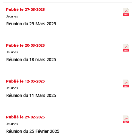
Publié le 27-03-2025
Jeunes
Réunion du 25 Mars 2025
Publié le 20-03-2025
Jeunes
Réunion du 18 mars 2025
Publié le 12-03-2025
Jeunes
Réunion du 11 Mars 2025
Publié le 27-02-2025
Jeunes
Réunion du 25 Février 2025