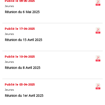
Publié le 09-05-2025
Jeunes
Réunion du 6 Mai 2025
Publié le 17-04-2025
Jeunes
Réunion du 15 Avril 2025
Publié le 10-04-2025
Jeunes
Réunion du 8 Avril 2025
Publié le 03-04-2025
Jeunes
Réunion du 1er Avril 2025