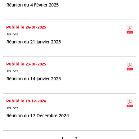
Réunion du 4 Février 2025
Publié le 24-01-2025
Jeunes
Réunion du 21 Janvier 2025
Publié le 23-01-2025
Jeunes
Réunion du 14 Janvier 2025
Publié le 19-12-2024
Jeunes
Réunion du 17 Décembre 2024