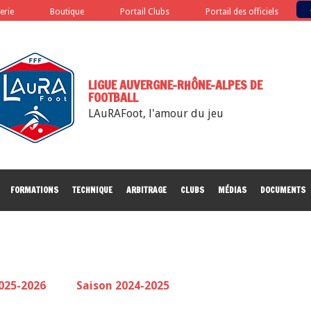
terie
Boutique
Portail Clubs
Portail des officiels
LIGUE AUVERGNE-RHÔNE-ALPES DE
FOOTBALL
LAuRAFoot, l'amour du jeu
FORMATIONS
TECHNIQUE
ARBITRAGE
CLUBS
MÉDIAS
DOCUMENTS
025-2026
Saison 2024-2025