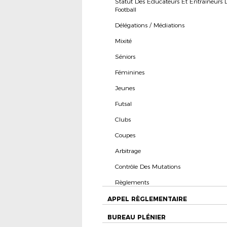
Statut Des Éducateurs Et Entraîneurs
Football
Délégations / Médiations
Mixité
Séniors
Féminines
Jeunes
Futsal
Clubs
Coupes
Arbitrage
Contrôle Des Mutations
Règlements
APPEL RÈGLEMENTAIRE
BUREAU PLÉNIER