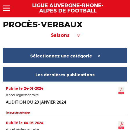
LIGUE AUVERGNE-RHÔNE-
ALPES DE FOOTBALL
PROCÈS-VERBAUX
Saisons
>
Sélectionnez une catégorie
>
Les dernières publications
Publié le 24-01-2024
Appel règlementaire
AUDITION DU 23 JANVIER 2024
Relevé de décision
Publié le 04-03-2024
Appel règlementaire