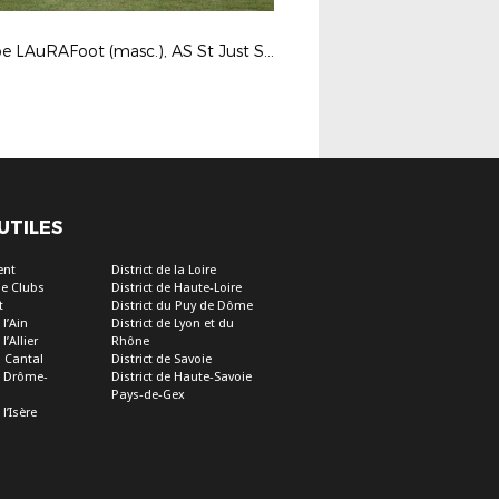
Coupe LAuRAFoot (masc.), AS St Just St Rambert / Roannais Foot 42
 UTILES
ent
District de la Loire
e Clubs
District de Haute-Loire
t
District du Puy de Dôme
 l’Ain
District de Lyon et du
l’Allier
Rhône
u Cantal
District de Savoie
de Drôme-
District de Haute-Savoie
Pays-de-Gex
 l’Isère