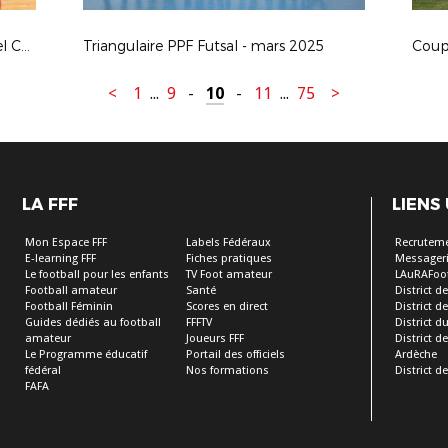
Coupe LAuRAFoot Futsal : AS Martel Caluire / GOAL Futsal Club (B)
Triangulaire PPF Futsal - mars 2025
<
1
...
9
-
10
-
11
...
75
>
LA FFF
LIENS
Mon Espace FFF
Labels Fédéraux
Recrutem
E-learning FFF
Fiches pratiques
Messageri
Le football pour les enfants
TV Foot amateur
LAuRAFoo
Football amateur
Santé
District de
Football Féminin
Scores en direct
District de 
Guides dédiés au football
FFFTV
District d
amateur
Joueurs FFF
District 
Le Programme éducatif
Portail des officiels
Ardèche
fédéral
Nos formations
District de
FAFA