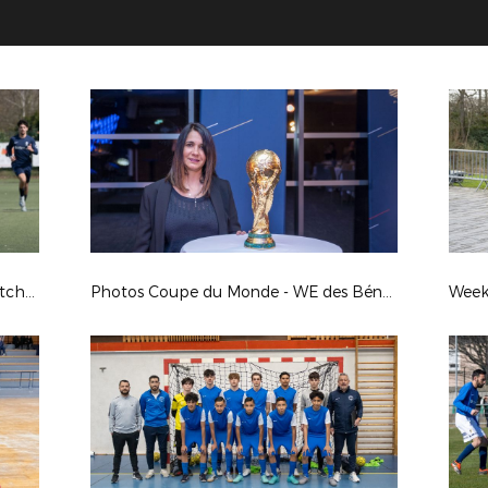
Coupe LAuRAFoot S. Masc : FC Pontcharra St Loup / FC Annecy (B)
Photos Coupe du Monde - WE des Bénévoles à Clairefontaine - Mars 2025