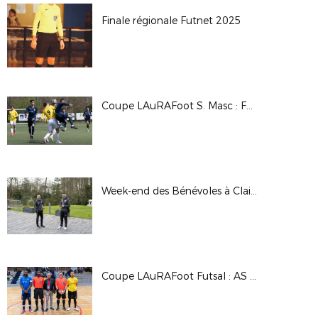
Finale régionale Futnet 2025
Coupe LAuRAFoot S. Masc : FC Pontcharra St Loup / FC Annecy (B)
Week-end des Bénévoles à Clairefontaine - Mars 2025
Coupe LAuRAFoot Futsal : AS Martel Caluire / GOAL Futsal Club (B)