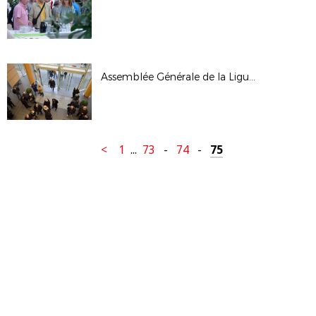
Assemblée Générale de la Ligue - janv 2017
<
1
...
73
-
74
-
75