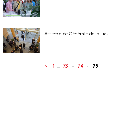
Assemblée Générale de la Ligue - janv 2017
<
1
...
73
-
74
-
75