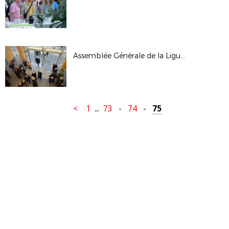
Assemblée Générale de la Ligue - janv 2017
<
1
...
73
-
74
-
75