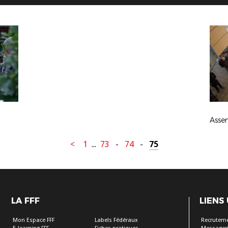
<
1
...
73
-
74
-
75
LA FFF
LIENS
Mon Espace FFF
Labels Fédéraux
Recrutem