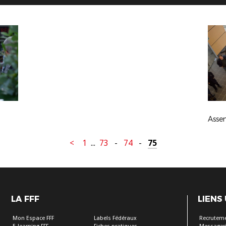
<
1
...
73
-
74
-
75
LA FFF
LIENS
Mon Espace FFF
Labels Fédéraux
Recrutem