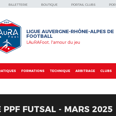
BILLETTERIE
BOUTIQUE
PORTAIL CLUBS
PORT
LIGUE AUVERGNE-RHÔNE-ALPES DE
FOOTBALL
LAuRAFoot, l'amour du jeu
RATIQUES
FORMATIONS
TECHNIQUE
ARBITRAGE
CLUBS
 PPF FUTSAL - MARS 2025