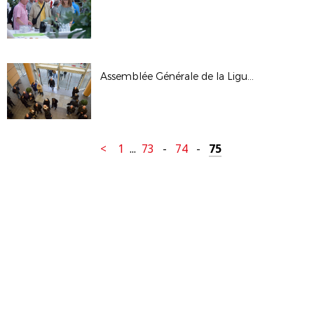
Assemblée Générale de la Ligue - janv 2017
<
1
...
73
-
74
-
75