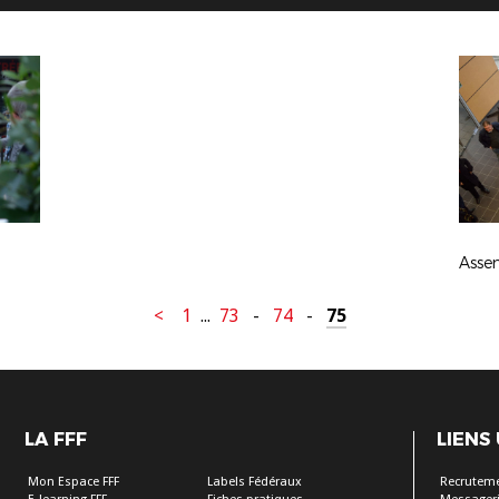
<
1
...
73
-
74
-
75
LA FFF
LIENS
Mon Espace FFF
Labels Fédéraux
Recrutem