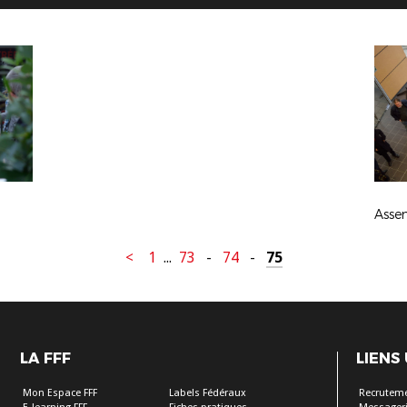
<
1
...
73
-
74
-
75
LA FFF
LIENS
Mon Espace FFF
Labels Fédéraux
Recrutem