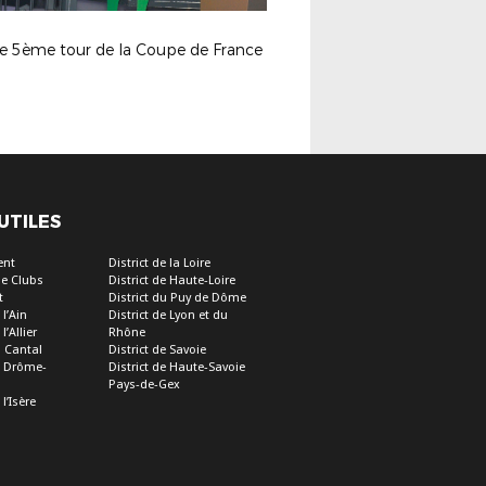
ge 5ème tour de la Coupe de France
 UTILES
ent
District de la Loire
e Clubs
District de Haute-Loire
t
District du Puy de Dôme
 l’Ain
District de Lyon et du
l’Allier
Rhône
u Cantal
District de Savoie
de Drôme-
District de Haute-Savoie
Pays-de-Gex
 l’Isère