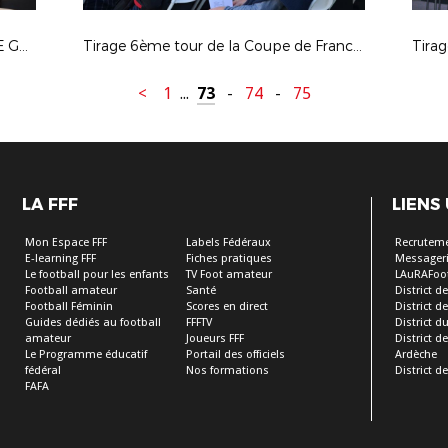
TIRAGE DU 4ÈME TOUR DE COUPE GAMBARDELLA CREDIT AGRICOLE : LES PHOTOS
Tirage 6ème tour de la Coupe de France et du 4ème tour de la Coupe Gambardella Crédit Agricole
Tira
<
1
...
73
-
74
-
75
LA FFF
LIENS
Mon Espace FFF
Labels Fédéraux
Recrutem
E-learning FFF
Fiches pratiques
Messageri
Le football pour les enfants
TV Foot amateur
LAuRAFoo
Football amateur
Santé
District de
Football Féminin
Scores en direct
District de 
Guides dédiés au football
FFFTV
District d
amateur
Joueurs FFF
District 
Le Programme éducatif
Portail des officiels
Ardèche
fédéral
Nos formations
District de
FAFA