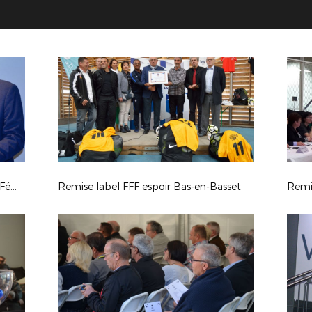
Tirage 3ème tour Coupe de France Féminine
Remise label FFF espoir Bas-en-Basset