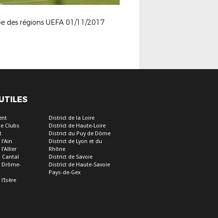
e des régions UEFA 01/11/2017
 UTILES
ent
District de la Loire
e Clubs
District de Haute-Loire
t
District du Puy de Dôme
 l’Ain
District de Lyon et du
l’Allier
Rhône
u Cantal
District de Savoie
de Drôme-
District de Haute-Savoie
Pays-de-Gex
 l’Isère