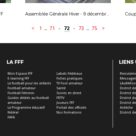
FF
Assemblée Générale Hiver - 9 décembre 2017
Coup
<
1
...
71
-
72
-
73
...
75
>
LA FFF
LIENS
Mon Espace FFF
Labels Fédéraux
Recrutem
E-learning FFF
Fiches pratiques
Messageri
Le football pour les enfants
TV Foot amateur
LAuRAFoo
Football amateur
Santé
District de
Football Féminin
Scores en direct
District de 
Guides dédiés au football
FFFTV
District d
amateur
Joueurs FFF
District 
Le Programme éducatif
Portail des officiels
Ardèche
fédéral
Nos formations
District de
FAFA