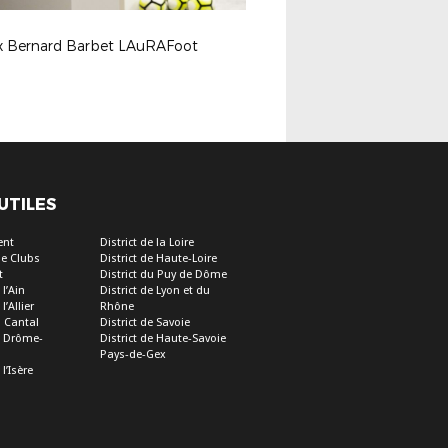
 Bernard Barbet LAuRAFoot
 UTILES
ent
District de la Loire
e Clubs
District de Haute-Loire
t
District du Puy de Dôme
 l’Ain
District de Lyon et du
l’Allier
Rhône
u Cantal
District de Savoie
de Drôme-
District de Haute-Savoie
Pays-de-Gex
 l’Isère