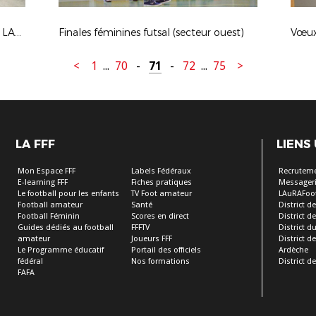
Tirage au sort 16es de Finale Coupe LAuRAFoot
Finales féminines futsal (secteur ouest)
Vœux
<
1
...
70
-
71
-
72
...
75
>
LA FFF
LIENS
Mon Espace FFF
Labels Fédéraux
Recrutem
E-learning FFF
Fiches pratiques
Messageri
Le football pour les enfants
TV Foot amateur
LAuRAFoo
Football amateur
Santé
District de
Football Féminin
Scores en direct
District de 
Guides dédiés au football
FFFTV
District d
amateur
Joueurs FFF
District 
Le Programme éducatif
Portail des officiels
Ardèche
fédéral
Nos formations
District de
FAFA