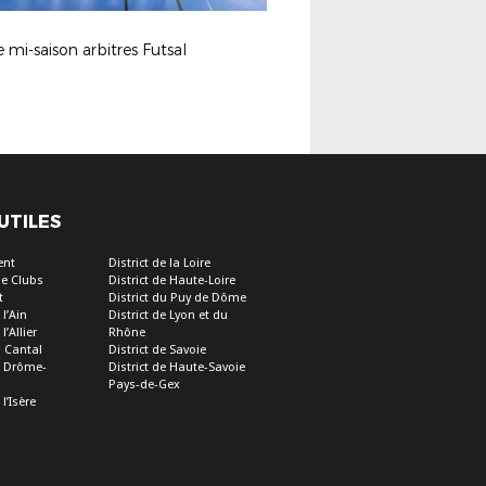
 mi-saison arbitres Futsal
 UTILES
ent
District de la Loire
e Clubs
District de Haute-Loire
t
District du Puy de Dôme
 l’Ain
District de Lyon et du
l’Allier
Rhône
u Cantal
District de Savoie
de Drôme-
District de Haute-Savoie
Pays-de-Gex
 l’Isère