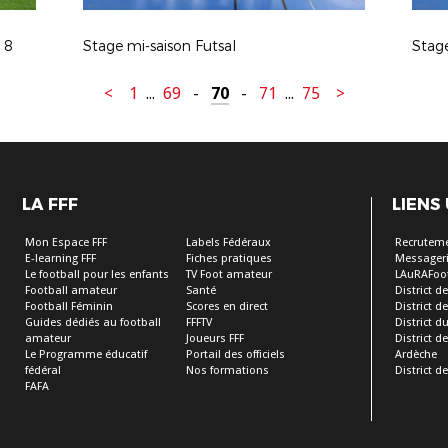
18
Stage mi-saison Futsal
Stage
<
1
...
69
-
70
-
71
...
75
>
LA FFF
LIENS
Mon Espace FFF
Labels Fédéraux
Recrutem
E-learning FFF
Fiches pratiques
Messageri
Le football pour les enfants
TV Foot amateur
LAuRAFoo
Football amateur
Santé
District de
Football Féminin
Scores en direct
District de 
Guides dédiés au football
FFFTV
District d
amateur
Joueurs FFF
District 
Le Programme éducatif
Portail des officiels
Ardèche
fédéral
Nos formations
District de
FAFA