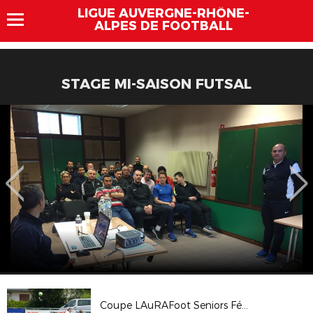
LIGUE AUVERGNE-RHÔNE-
ALPES DE FOOTBALL
STAGE MI-SAISON FUTSAL
Coupe LAuRAFoot Seniors Féminines : le GF38 (B) s'impose dace au FC St Etienne