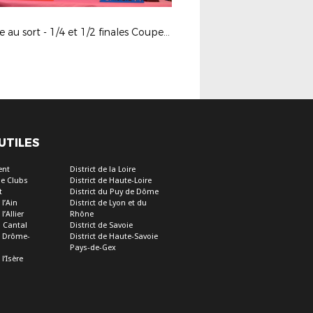
Tirage au sort - 1/4 et 1/2 finales Coupes LAuRAFoot
 UTILES
ent
District de la Loire
e Clubs
District de Haute-Loire
t
District du Puy de Dôme
 l’Ain
District de Lyon et du
l’Allier
Rhône
u Cantal
District de Savoie
de Drôme-
District de Haute-Savoie
Pays-de-Gex
 l’Isère