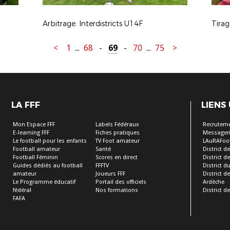
Arbitrage. Interdistricts U14F
<
1
...
68
-
69
-
70
...
75
>
LA FFF
LIENS
Mon Espace FFF
Labels Fédéraux
Recrutem
E-learning FFF
Fiches pratiques
Messageri
Le football pour les enfants
TV Foot amateur
LAuRAFoo
Football amateur
Santé
District de
Football Féminin
Scores en direct
District de 
Guides dédiés au football
FFFTV
District d
amateur
Joueurs FFF
District 
Le Programme éducatif
Portail des officiels
Ardèche
fédéral
Nos formations
District de
FAFA