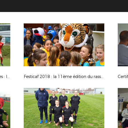
Coupe LAuRAFoot Seniors Féminines : le GF38 (B) s'impose dace au FC St Etienne
Festicaf 2018 : la 11ème édition du rassemblement des écoles féminines de football
Certi