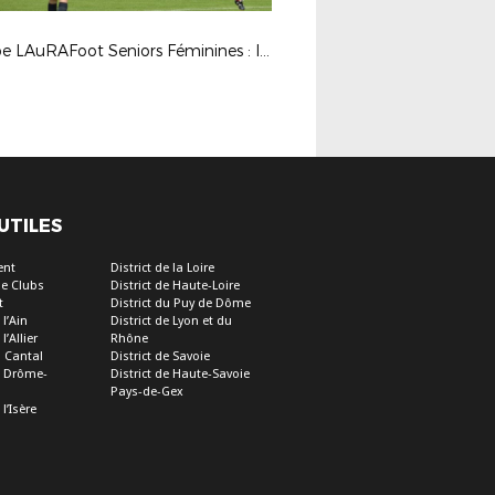
Coupe LAuRAFoot Seniors Féminines : le GF38 (B) s'impose dace au FC St Etienne
 UTILES
ent
District de la Loire
e Clubs
District de Haute-Loire
t
District du Puy de Dôme
 l’Ain
District de Lyon et du
l’Allier
Rhône
u Cantal
District de Savoie
de Drôme-
District de Haute-Savoie
Pays-de-Gex
 l’Isère