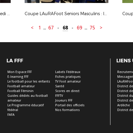
Inauguration de Tola Vologe, le samedi 9 juin 2018
Coupe LAuRAFoot Seniors Masculins : les images du titre remporté par le FC Salaise face à Hauts Lyonnais
<
1
...
67
-
68
-
69
...
75
>
LA FFF
LIENS
Mon Espace FFF
Labels Fédéraux
Recrutem
E-learning FFF
Fiches pratiques
Messageri
Le football pour les enfants
TV Foot amateur
LAuRAFoo
Football amateur
Santé
District de
Football Féminin
Scores en direct
District de 
Guides dédiés au football
FFFTV
District d
amateur
Joueurs FFF
District 
Le Programme éducatif
Portail des officiels
Ardèche
fédéral
Nos formations
District de
FAFA