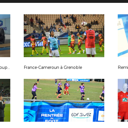
Tirage au sort du 6ème tour de la Coupe de France
France-Cameroun à Grenoble
Remi