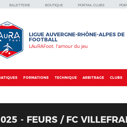
BILLETTERIE
BOUTIQUE
PORTAIL CLUBS
PORT
LIGUE AUVERGNE-RHÔNE-ALPES DE
FOOTBALL
LAuRAFoot, l'amour du jeu
RATIQUES
FORMATIONS
TECHNIQUE
ARBITRAGE
CLUBS
025 - FEURS / FC VILLEFR