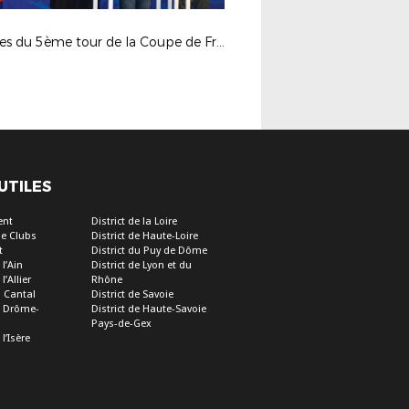
Tirages du 5ème tour de la Coupe de France et du 3ème tour de la Coupe Gambardella Crédit Agricole
 UTILES
ent
District de la Loire
e Clubs
District de Haute-Loire
t
District du Puy de Dôme
 l’Ain
District de Lyon et du
l’Allier
Rhône
u Cantal
District de Savoie
de Drôme-
District de Haute-Savoie
Pays-de-Gex
 l’Isère