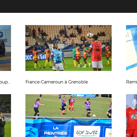
Tirage au sort du 6ème tour de la Coupe de France
France-Cameroun à Grenoble
Remi