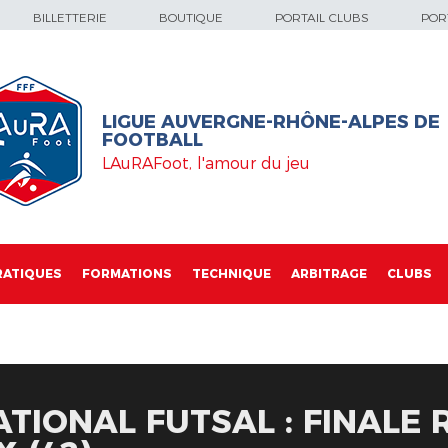
BILLETTERIE
BOUTIQUE
PORTAIL CLUBS
PORT
LIGUE AUVERGNE-RHÔNE-ALPES DE
FOOTBALL
LAuRAFoot, l'amour du jeu
RATIQUES
FORMATIONS
TECHNIQUE
ARBITRAGE
CLUBS
TIONAL FUTSAL : FINALE 