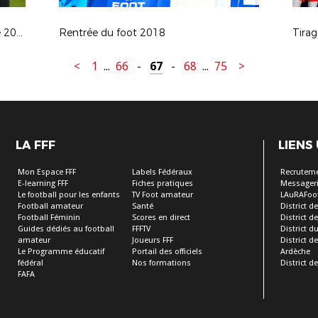
France-Australie, vendredi 5 octobre 2018 à St-Etienne
Rentrée du foot 2018
<
1
...
66
-
67
-
68
...
75
>
LA FFF
LIENS
Mon Espace FFF
Labels Fédéraux
Recrutem
E-learning FFF
Fiches pratiques
Messageri
Le football pour les enfants
TV Foot amateur
LAuRAFoo
Football amateur
Santé
District de
Football Féminin
Scores en direct
District de 
Guides dédiés au football
FFFTV
District d
amateur
Joueurs FFF
District 
Le Programme éducatif
Portail des officiels
Ardèche
fédéral
Nos formations
District de
FAFA