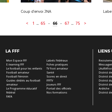
Coup d'envoi JNA
Labe
<
1
...
65
-
66
-
67
...
75
>
LA FFF
LIENS
Mon Espace FFF
Labels Fédéraux
Recrutem
E-learning FFF
Fiches pratiques
Messageri
Le football pour les enfants
TV Foot amateur
LAuRAFoo
Football amateur
Santé
District de
Football Féminin
Scores en direct
District de 
Guides dédiés au football
FFFTV
District d
amateur
Joueurs FFF
District 
Le Programme éducatif
Portail des officiels
Ardèche
fédéral
Nos formations
District de
FAFA