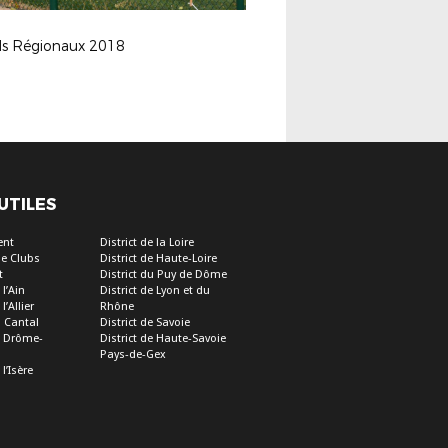
ls Régionaux 2018
 UTILES
ent
District de la Loire
e Clubs
District de Haute-Loire
t
District du Puy de Dôme
 l’Ain
District de Lyon et du
l’Allier
Rhône
u Cantal
District de Savoie
de Drôme-
District de Haute-Savoie
Pays-de-Gex
 l’Isère