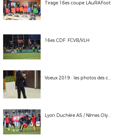
Tirage 16es coupe LAuRAFoot
16es CDF: FCVB/VLH
Voeux 2019 : les photos des cérémonies de Lyon et de Cournon
Lyon Duchère AS / Nîmes Olympique, 32es finale - CDF - 06 janvier