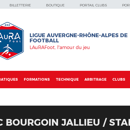
BILLETTERIE
BOUTIQUE
PORTAIL CLUBS
PORT
LIGUE AUVERGNE-RHÔNE-ALPES DE
FOOTBALL
LAuRAFoot, l'amour du jeu
RATIQUES
FORMATIONS
TECHNIQUE
ARBITRAGE
CLUBS
C BOURGOIN JALLIEU / ST