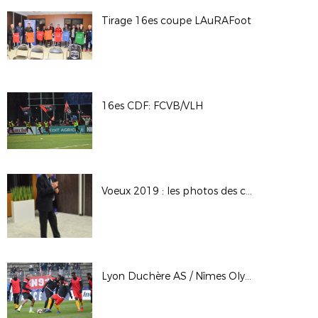
Tirage 16es coupe LAuRAFoot
16es CDF: FCVB/VLH
Voeux 2019 : les photos des cérémonies de Lyon et de Cournon
Lyon Duchère AS / Nîmes Olympique, 32es finale - CDF - 06 janvier