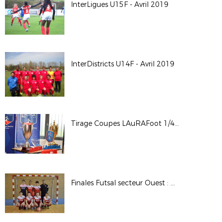
InterLigues U15F - Avril 2019
InterDistricts U14F - Avril 2019
Tirage Coupes LAuRAFoot 1/4 et 1/2 - St Maurice de Beynost
Finales Futsal secteur Ouest : U15F et seniors F