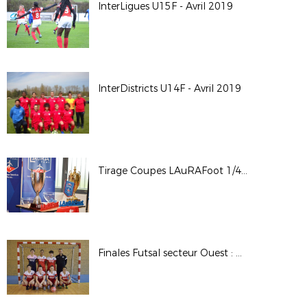
InterLigues U15F - Avril 2019
InterDistricts U14F - Avril 2019
Tirage Coupes LAuRAFoot 1/4 et 1/2 - St Maurice de Beynost
Finales Futsal secteur Ouest : U15F et seniors F