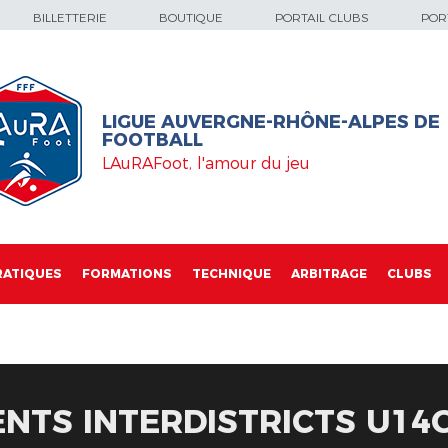
BILLETTERIE
BOUTIQUE
PORTAIL CLUBS
PORT
LIGUE AUVERGNE-RHÔNE-ALPES DE
FOOTBALL
LAuRAFoot, l'amour du jeu
RATIQUES
FORMATIONS
TECHNIQUE
ARBITRAGE
CLUBS
TS INTERDISTRICTS U14G 