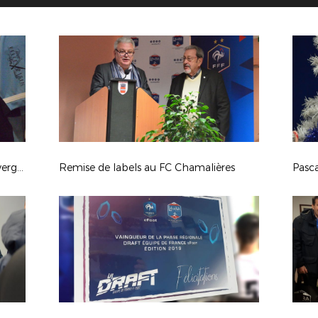
Remise de label au Puy Foot 43 Auvergne
Remise de labels au FC Chamalières
Pasca