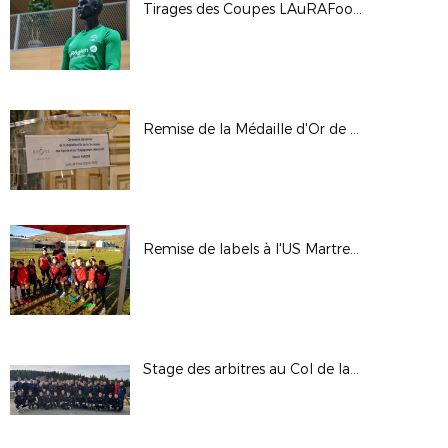
Tirages des Coupes LAuRAFoot, le 4 mars 2020 à l'Hôtel de Région (Lyon)
Remise de la Médaille d'Or de la Jeunesse, des Sports et de l'Engagement Associatif à Pascal Parent
Remise de labels à l'US Martres de Veyre
Stage des arbitres au Col de la Loge