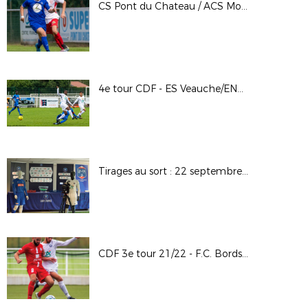
CS Pont du Chateau / ACS Moulins - CGCA 3e tour
4e tour CDF - ES Veauche/ENT. Crest Aouste
Tirages au sort : 22 septembre 2021 à Cournon d'Auvergne
CDF 3e tour 21/22 - F.C. Bords de Saône / F.C Lyon