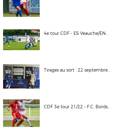
4e tour CDF - ES Veauche/ENT. Crest Aouste
Tirages au sort : 22 septembre 2021 à Cournon d'Auvergne
CDF 3e tour 21/22 - F.C. Bords de Saône / F.C Lyon