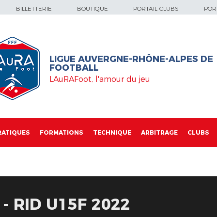
BILLETTERIE
BOUTIQUE
PORTAIL CLUBS
PORT
LIGUE AUVERGNE-RHÔNE-ALPES DE
FOOTBALL
LAuRAFoot, l'amour du jeu
RATIQUES
FORMATIONS
TECHNIQUE
ARBITRAGE
CLUBS
- RID U15F 2022