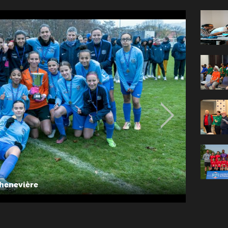
henevière
Photo L