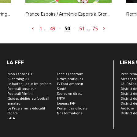
4e édition du Challenge Marilou Duringer
France Espoirs / Arménie Espoirs à Grenoble - Sébastien RICOU / APL / FFF & Sulyvan MANFROI / APL / FFF
<
1
...
49
-
50
-
51
...
75
>
LA FFF
LIENS
Mon Espace FFF
Labels Fédéraux
Recrutem
E-learning FFF
Fiches pratiques
Messageri
Le football pour les enfants
TV Foot amateur
LAuRAFoo
Football amateur
Santé
District de
Football Féminin
Scores en direct
District de 
Guides dédiés au football
FFFTV
District d
amateur
Joueurs FFF
District 
Le Programme éducatif
Portail des officiels
Ardèche
fédéral
Nos formations
District de
FAFA