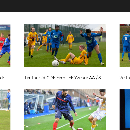
8e tour CDF - Andrézieux-Bouthéon F.C. / Grenoble Foot 38
1er tour fd CDF Fém : FF Yzeure AA / SAS Epinal