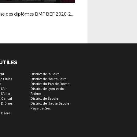
Remise des diplômes BMF BEF 2020-2021
 UTILES
ent
District de la Loire
e Clubs
District de Haute-Loire
t
District du Puy de Dôme
 l’Ain
District de Lyon et du
l’Allier
Rhône
u Cantal
District de Savoie
de Drôme-
District de Haute-Savoie
Pays-de-Gex
 l’Isère