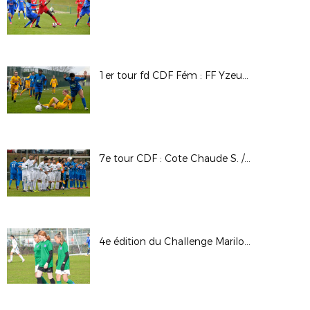
1er tour fd CDF Fém : FF Yzeure AA / SAS Epinal
7e tour CDF : Cote Chaude S. / Hauts Lyonnais
4e édition du Challenge Marilou Duringer