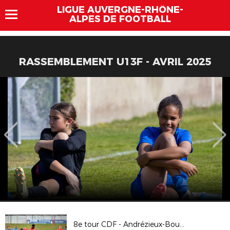
LIGUE AUVERGNE-RHÔNE-
ALPES DE FOOTBALL
RASSEMBLEMENT U13F - AVRIL 2025
8e tour CDF - Andrézieux-Bouthéon F.C. / Grenoble Foot 38