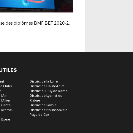
Remise des diplômes BMF BEF 2020-2021
 UTILES
ent
District de la Loire
e Clubs
District de Haute-Loire
t
District du Puy de Dôme
 l’Ain
District de Lyon et du
l’Allier
Rhône
u Cantal
District de Savoie
de Drôme-
District de Haute-Savoie
Pays-de-Gex
 l’Isère