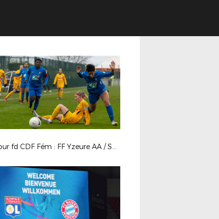
1er tour fd CDF Fém : FF Yzeure AA / SAS Epinal