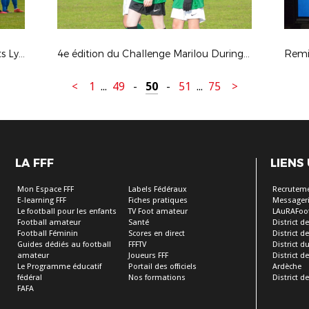
7e tour CDF : Cote Chaude S. / Hauts Lyonnais
4e édition du Challenge Marilou Duringer
<
1
...
49
-
50
-
51
...
75
>
LA FFF
LIENS
Mon Espace FFF
Labels Fédéraux
Recrutem
E-learning FFF
Fiches pratiques
Messageri
Le football pour les enfants
TV Foot amateur
LAuRAFoo
Football amateur
Santé
District de
Football Féminin
Scores en direct
District de 
Guides dédiés au football
FFFTV
District d
amateur
Joueurs FFF
District 
Le Programme éducatif
Portail des officiels
Ardèche
fédéral
Nos formations
District de
FAFA