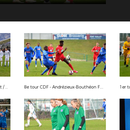
8e tour CDF : Chambéry Savoie Foot / A.J.Auxerre
8e tour CDF - Andrézieux-Bouthéon F.C. / Grenoble Foot 38