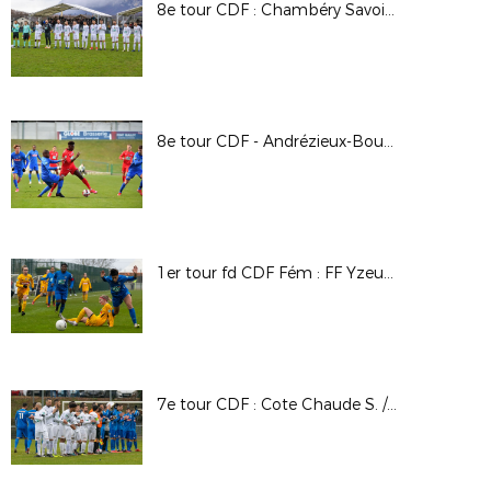
8e tour CDF : Chambéry Savoie Foot / A.J.Auxerre
8e tour CDF - Andrézieux-Bouthéon F.C. / Grenoble Foot 38
1er tour fd CDF Fém : FF Yzeure AA / SAS Epinal
7e tour CDF : Cote Chaude S. / Hauts Lyonnais