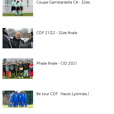
Coupe Gambardella CA - 32es finale / A.S. Saint-Priest - Lyon - La Duchère
CDF 21/22 - 32es finale
Phase finale - CID 2021
8e tour CDF : Hauts Lyonnais / F.C. Bourgoin Jallieu © 𝘗𝘩𝘰𝘵𝘰𝘴 LAuRAFoot - 𝘈𝘭𝘢𝘪𝘯 𝘊𝘏𝘌𝘕𝘌𝘝𝘐𝘌𝘙𝘌