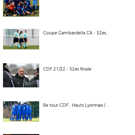
Coupe Gambardella CA - 32es finale / A.S. Saint-Priest - Lyon - La Duchère
CDF 21/22 - 32es finale
8e tour CDF : Hauts Lyonnais / F.C. Bourgoin Jallieu © 𝘗𝘩𝘰𝘵𝘰𝘴 LAuRAFoot - 𝘈𝘭𝘢𝘪𝘯 𝘊𝘏𝘌𝘕𝘌𝘝𝘐𝘌𝘙𝘌