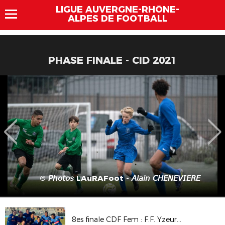
LIGUE AUVERGNE-RHÔNE-
ALPES DE FOOTBALL
PHASE FINALE - CID 2021
© 𝘗𝘩𝘰𝘵𝘰𝘴 LAuRAFoot - 𝘈𝘭𝘢𝘪𝘯 𝘊𝘏𝘌𝘕𝘌𝘝𝘐𝘌𝘙𝘌
8es finale CDF Fem : F.F. Yzeure A.A. / LOSC © 𝘗𝘩𝘰𝘵𝘰𝘴 LAuRAFoot - 𝘈𝘭𝘢𝘪𝘯 𝘊𝘏𝘌𝘕𝘌𝘝𝘐𝘌𝘙𝘌