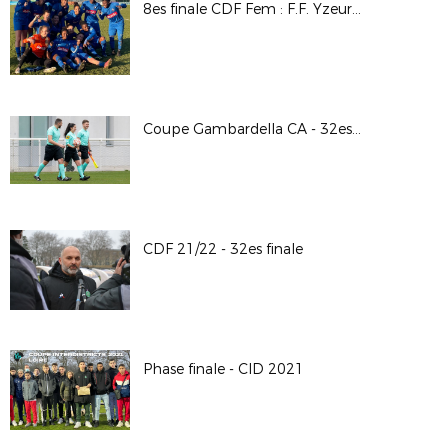
8es finale CDF Fem : F.F. Yzeure A.A. / LOSC © 𝘗𝘩𝘰𝘵𝘰𝘴 LAuRAFoot - 𝘈𝘭𝘢𝘪𝘯 𝘊𝘏𝘌𝘕𝘌𝘝𝘐𝘌𝘙𝘌
Coupe Gambardella CA - 32es finale / A.S. Saint-Priest - Lyon - La Duchère
CDF 21/22 - 32es finale
Phase finale - CID 2021