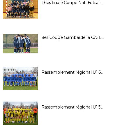
16es finale Coupe Nat. Futsal : AS Martel Caluire / Toulon Elite Futsal © Photos LAuRAFoot- Alain Chenevière
8es Coupe Gambardella CA: Lyon - La Duchère / Le HAC © Photos LAuRAFoot- Alain Chenevière
Rassemblement régional U16G - Phase finale 2022
Rassemblement régional U15F - Phase finale 2022