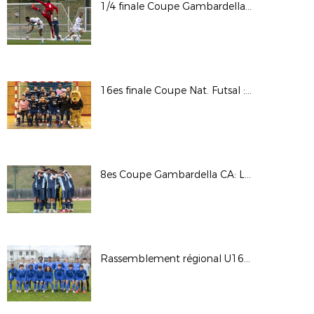
1/4 finale Coupe Gambardella : OL / RCSA
16es finale Coupe Nat. Futsal : AS Martel Caluire / Toulon Elite Futsal © Photos LAuRAFoot- Alain Chenevière
8es Coupe Gambardella CA: Lyon - La Duchère / Le HAC © Photos LAuRAFoot- Alain Chenevière
Rassemblement régional U16G - Phase finale 2022