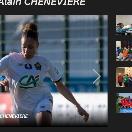
𝘯 𝘊𝘏𝘌𝘕𝘌𝘝𝘐𝘌𝘙𝘌
𝘏𝘌𝘕𝘌𝘝𝘐𝘌𝘙𝘌