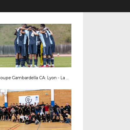
8es Coupe Gambardella CA: Lyon - La Duchère / Le HAC © Photos LAuRAFoot- Alain Chenevière