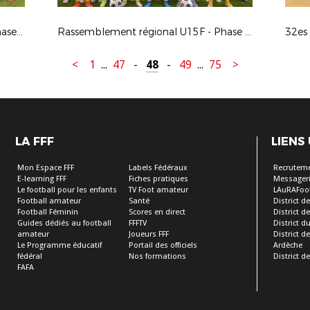
Rassemblement régional U16G - Phase finale 2022
Rassemblement régional U15F - Phase finale 2022
<
1
...
47
-
48
-
49
...
75
>
LA FFF
LIENS
Mon Espace FFF
Labels Fédéraux
Recrutem
E-learning FFF
Fiches pratiques
Messageri
Le football pour les enfants
TV Foot amateur
LAuRAFoo
Football amateur
Santé
District de
Football Féminin
Scores en direct
District de 
Guides dédiés au football
FFFTV
District d
amateur
Joueurs FFF
District 
Le Programme éducatif
Portail des officiels
Ardèche
fédéral
Nos formations
District de
FAFA