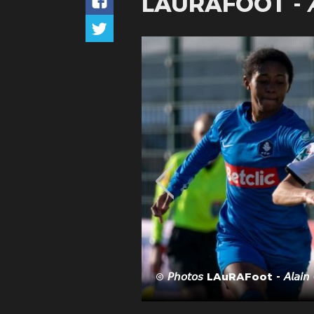
LAURAFOOT - 𝘈𝘭𝘢
© 𝘗𝘩𝘰𝘵𝘰𝘴 LAuRAFoot - 𝘈𝘭𝘢𝘪𝘯 𝘊