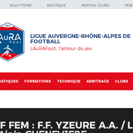
BILLETTERIE
BOUTIQUE
PORTAIL CLUBS
PORT
LIGUE AUVERGNE-RHÔNE-ALPES DE
FOOTBALL
LAuRAFoot, l'amour du jeu
RATIQUES
FORMATIONS
TECHNIQUE
ARBITRAGE
CLUBS
FEM : F.F. YZEURE A.A. / LOSC