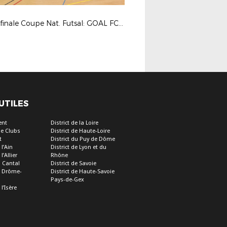
32es finale Coupe Nat. Futsal: GOAL FC / UJS Toulouse © Photos LAuRAFoot- Alain Chenevière
 UTILES
ent
District de la Loire
e Clubs
District de Haute-Loire
t
District du Puy de Dôme
 l’Ain
District de Lyon et du
l’Allier
Rhône
u Cantal
District de Savoie
de Drôme-
District de Haute-Savoie
Pays-de-Gex
 l’Isère