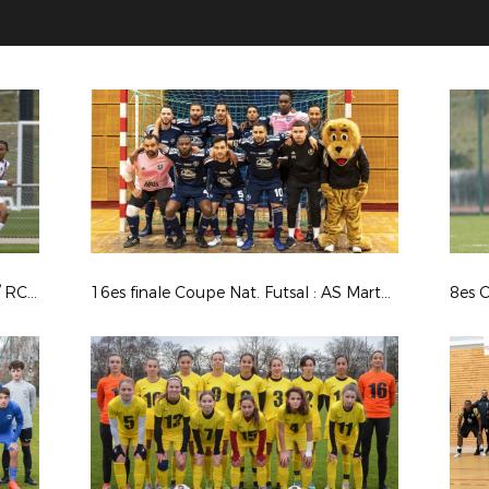
1/4 finale Coupe Gambardella : OL / RCSA
16es finale Coupe Nat. Futsal : AS Martel Caluire / Toulon Elite Futsal © Photos LAuRAFoot- Alain Chenevière