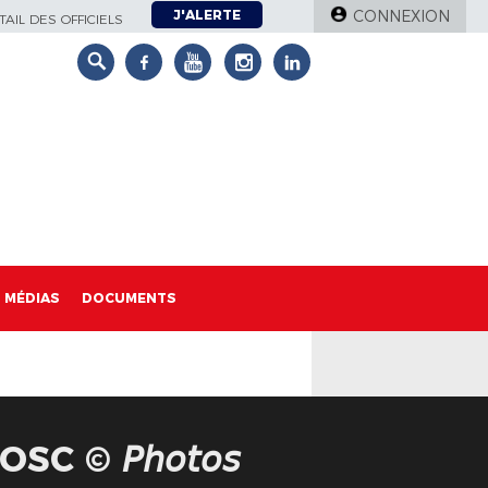
J'ALERTE
CONNEXION
AIL DES OFFICIELS
MÉDIAS
DOCUMENTS
 © 𝘗𝘩𝘰𝘵𝘰𝘴